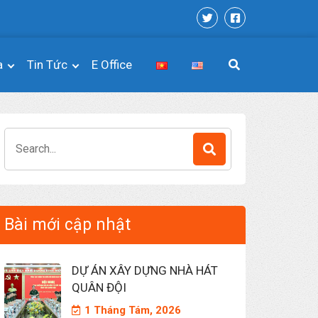
a
Tin Tức
E Office
Search
for:
Bài mới cập nhật
DỰ ÁN XÂY DỰNG NHÀ HÁT
QUÂN ĐỘI
1 Tháng Tám, 2026