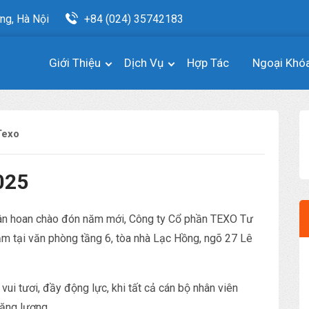
ng, Hà Nội
+84 (024) 35742183
Giới Thiệu
Dịch Vụ
Hợp Tác
Ngoại Khó
Texo
025
hân hoan chào đón năm mới, Công ty Cổ phần TEXO Tư
ăm tại văn phòng tầng 6, tòa nhà Lạc Hồng, ngõ 27 Lê
vui tươi, đầy động lực, khi tất cả cán bộ nhân viên
năng lượng.