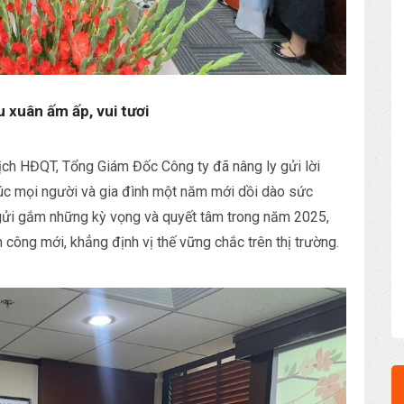
 xuân ấm ấp, vui tươi
ịch HĐQT, Tổng Giám Đốc Công ty đã nâng ly gửi lời
húc mọi người và gia đình một năm mới dồi dào sức
 gửi gắm những kỳ vọng và quyết tâm trong năm 2025,
công mới, khẳng định vị thế vững chắc trên thị trường.