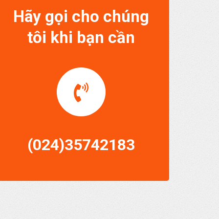
Hãy gọi cho chúng
tôi khi bạn cần
(024)35742183