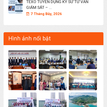
TEXO TUYỂN DỤNG KỸ SƯ TƯ VẤN
GIÁM SÁT – ...
7 Tháng Bảy, 2026
Hình ảnh nổi bật