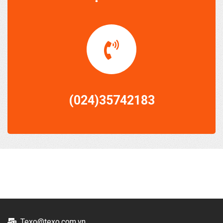
(024)35742183
Texo@texo.com.vn