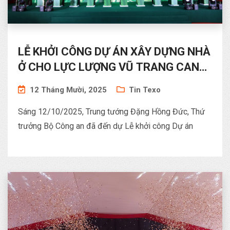
LỄ KHỞI CÔNG DỰ ÁN XÂY DỰNG NHÀ
Ở CHO LỰC LƯỢNG VŨ TRANG CAND
TẠI PHƯỜNG THANH LIỆT, TP HÀ NỘI
12 Tháng Mười, 2025
Tin Texo
Sáng 12/10/2025, Trung tướng Đặng Hồng Đức, Thứ
trưởng Bộ Công an đã đến dự Lễ khởi công Dự án