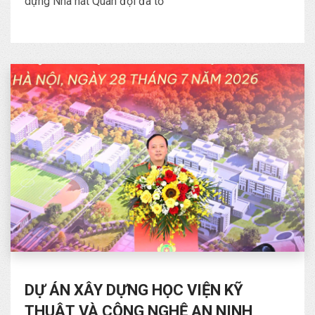
dựng Nhà hát Quân đội đã tổ
DỰ ÁN XÂY DỰNG HỌC VIỆN KỸ
THUẬT VÀ CÔNG NGHỆ AN NINH