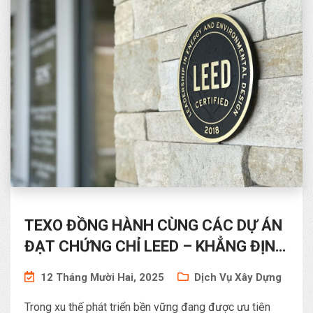
TEXO ĐỒNG HÀNH CÙNG CÁC DỰ ÁN
ĐẠT CHỨNG CHỈ LEED – KHẲNG ĐỊNH
NĂNG LỰC TƯ VẤN GIÁM SÁT TRONG
12 Tháng Mười Hai, 2025
Dịch Vụ Xây Dựng
LĨNH VỰC CÔNG TRÌNH XANH
Trong xu thế phát triển bền vững đang được ưu tiên