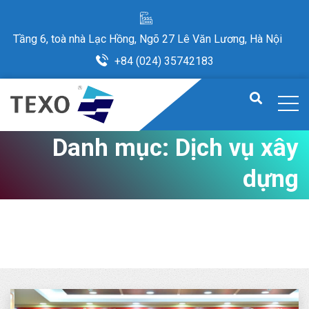
Tầng 6, toà nhà Lạc Hồng, Ngõ 27 Lê Văn Lương, Hà Nội
+84 (024) 35742183
Danh mục:
Dịch vụ xây
dựng