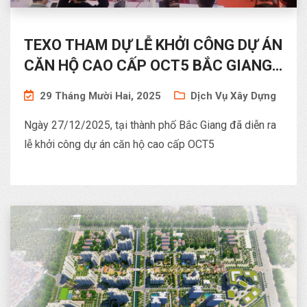
TEXO THAM DỰ LỄ KHỞI CÔNG DỰ ÁN
CĂN HỘ CAO CẤP OCT5 BẮC GIANG
– ĐẢM NHẬN VAI TRÒ TƯ VẤN GIÁM
29 Tháng Mười Hai, 2025
Dịch Vụ Xây Dựng
SÁT
Ngày 27/12/2025, tại thành phố Bắc Giang đã diễn ra
lễ khởi công dự án căn hộ cao cấp OCT5