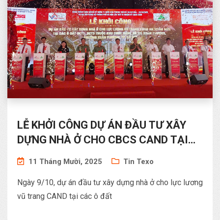
LỄ KHỞI CÔNG DỰ ÁN ĐẦU TƯ XÂY
DỰNG NHÀ Ở CHO CBCS CAND TẠI
KHU ĐÔ THỊ XUÂN PHƯƠNG
11 Tháng Mười, 2025
Tin Texo
Ngày 9/10, dự án đầu tư xây dựng nhà ở cho lực lương
vũ trang CAND tại các ô đất