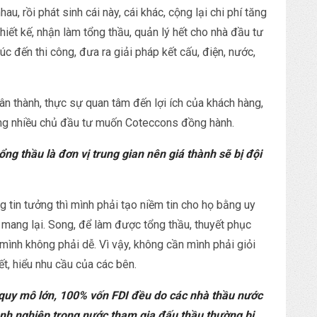
, rồi phát sinh cái này, cái khác, cộng lại chi phí tăng
hiết kế, nhận làm tổng thầu, quản lý hết cho nhà đầu tư
trúc đến thi công, đưa ra giải pháp kết cấu, điện, nước,
ân thành, thực sự quan tâm đến lợi ích của khách hàng,
càng nhiều chủ đầu tư muốn Coteccons đồng hành.
ng thầu là đơn vị trung gian nên giá thành sẽ bị đội
 tin tưởng thì mình phải tạo niềm tin cho họ bằng uy
sự mang lại. Song, để làm được tổng thầu, thuyết phục
 mình không phải dễ. Vì vậy, không cần mình phải giỏi
t, hiểu nhu cầu của các bên.
ó quy mô lớn, 100% vốn FDI đều do các nhà thầu nước
anh nghiệp trong nước tham gia đấu thầu thường bị