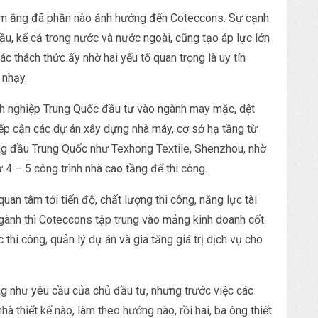
n im ắng đã phần nào ảnh hưởng đến Coteccons. Sự cạnh
thầu, kể cả trong nước và nước ngoài, cũng tạo áp lực lớn
 thách thức ấy nhờ hai yếu tố quan trọng là uy tín
 nhạy.
h nghiệp Trung Quốc đầu tư vào ngành may mặc, dệt
ếp cận các dự án xây dựng nhà máy, cơ sở hạ tầng từ
g đầu Trung Quốc như Texhong Textile, Shenzhou, nhờ
 4 – 5 công trình nhà cao tầng để thi công.
an tâm tới tiến độ, chất lượng thi công, năng lực tài
 ngành thì Coteccons tập trung vào mảng kinh doanh cốt
 thi công, quản lý dự án và gia tăng giá trị dịch vụ cho
g như yêu cầu của chủ đầu tư, nhưng trước việc các
 thiết kế nào, làm theo hướng nào, rồi hai, ba ông thiết