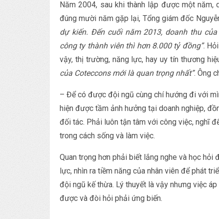
Năm 2004, sau khi thành lập được một năm, d
đúng mười năm gặp lại, Tổng giám đốc Nguyễn
dự kiến. Đến cuối năm 2013, doanh thu của
công ty thành viên thì hơn 8.000 tỷ đồng”
. Hỏ
vậy, thị trường, năng lực, hay uy tín thương hiệ
của Coteccons mới là quan trọng nhất”
. Ông c
– Để có được đội ngũ cùng chí hướng đi với mì
hiện được tầm ảnh hưởng tại doanh nghiệp, đồn
đối tác. Phải luôn tận tâm với công việc, nghĩ đế
trong cách sống và làm việc.
Quan trọng hơn phải biết lắng nghe và học hỏi 
lực, nhìn ra tiềm năng của nhân viên để phát t
đội ngũ kế thừa. Lý thuyết là vậy nhưng việc á
được và đòi hỏi phải ứng biến.