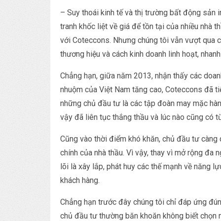
– Suy thoái kinh tế và thị trường bất động sả
tranh khốc liệt về giá để tồn tại của nhiều nhà 
với Coteccons. Nhưng chúng tôi vẫn vượt qua các
thương hiệu và cách kinh doanh linh hoạt, nhanh
Chẳng hạn, giữa năm 2013, nhận thấy các doan
nhuộm của Việt Nam tăng cao, Coteccons đã ti
những chủ đầu tư là các tập đoàn may mặc hàn
vậy đã liên tục thắng thầu và lúc nào cũng có từ
Cũng vào thời điểm khó khăn, chủ đầu tư càng qu
chính của nhà thầu. Vì vậy, thay vì mở rộng đa
lõi là xây lắp, phát huy các thế mạnh về năng lực
khách hàng.
Chẳng hạn trước đây chúng tôi chỉ đáp ứng đún
chủ đầu tư thường băn khoăn không biết chọn nhà