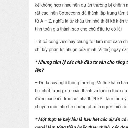
kế không hợp nhau nên dự án thường bị chênh nhau
rất cao, nên Coteccons đã thành lập trung tâm t
từ A – Z, nghĩa là từ khâu tìm nhà thiết kế kiến 
tính toán giá thành sao cho chủ đầu tư có lãi.
Tất cả công việc này chúng tôi làm một cách ch
chỉ lấy phần lợi nhuận của mình. Vì thế, ngày 
* Nhưng tâm lý các nhà đầu tư vẫn cho rằng tổ
lên?
– Đó là suy nghĩ thông thường. Muốn khách hàng
tín, chất lượng, sự chân thành và lợi ích thực 
được các kiến trúc sư, nhà thiết kế… làm theo ý
chuyên môn như họ nhưng phải là người hiểu biế
* Một thực tế bấy lâu là hầu hết các dự án c
ngoài làm tổng thầu hoặc thầu chính, các do