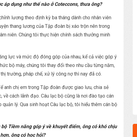
c áp dụng như thế nào ở Coteccons, thưa ông?
chỉnh lương theo định kỳ ba tháng dành cho nhân viên
uyện thang lương của Tập đoàn bị xáo trộn nên trong
âm niên. Chúng tôi thực hiện chính sách thưởng minh
năng lực và mức độ đóng góp của nhau, kể cả việc góp ý
hức bộ máy, chúng tôi thay đổi theo nhu cầu từng năm,
hị trường, pháp chế, xử lý công nợ thì nay đã có.
để anh chị em trong Tập đoàn được giao lưu, chia sẻ
c, về cách lãnh đạo. Câu lạc bộ cũng là nơi đào tạo cán
 quản lý. Qua sinh hoạt Câu lạc bộ, tôi hiểu thêm cán bộ
ạc bộ Tiềm năng góp ý về khuyết điểm, ông có khó chịu
hơn, ông có học hỏi?