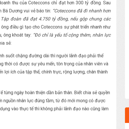
oanh thu của Coteccons chỉ đạt hơn 300 tỷ đồng. Sau
 Bá Dương vui vẻ báo tin:
“Coteccons đã đi nhanh hơn
 Tập đoàn đã đạt 4.750 tỷ đồng, nếu gộp chung các
i ông điều gì tạo cho Coteccons sự phát triển nhanh như
u, ông khoát tay:
“Đó chỉ là yếu tố cộng thêm, nhân lực
hia sẻ:
nh suốt chặng đường dài thì người lãnh đạo phải thể
g thời có được sự yêu mến, tôn trọng của nhân viên và
n lợi ích của tập thể, chính trực, rộng lượng, chân thành
để từng ngày hoàn thiện dần bản thân. Biết chia sẻ quyền
riển nguồn nhân lực đúng tầm, từ đó mới mong có được
p dụng vào thực tế thì không phải lãnh đạo nào cũng làm