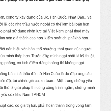
đoàn, công ty xây dựng của Úc, Hàn Quốc, Nhật Bản… và
ởi lẽ, các nhà thầu nước ngoài có thể làm bài bản hơn
họ phải sử dụng nhân lực tại Việt Nam, phải thuê máy
gian nên giá thành cao hơn, kiểm soát chi phí khó hơn.
 Việt nên hiểu văn hóa, thổ nhưỡng, thói quen của người
 của mình thấp hơn. Trước đây, mình ngại nhất là kỹ thuật,
ng phẳng, có tính điểm đàng hoàng thì không ngại.
hắng bốn nhà thầu đến từ Hàn Quốc là do đáp ứng các
tiến độ, tài chính, giá cả, an toàn… Một trong những yếu
ối thủ là giải pháp thi công công trình ngầm, chứng minh
t yếu của khu Nam TP.HCM.
ật cao, có giá trị lớn, phải hoàn thành trong vòng tám