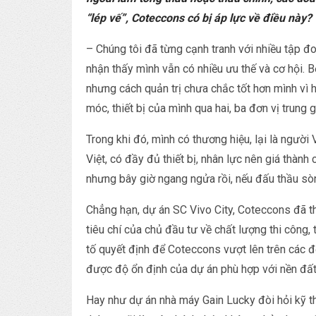
“lép vế”, Coteccons có bị áp lực về điều này?
– Chúng tôi đã từng cạnh tranh với nhiều tập 
nhận thấy mình vẫn có nhiều ưu thế và cơ hội. B
nhưng cách quản trị chưa chắc tốt hơn mình vì 
móc, thiết bị của mình qua hai, ba đơn vị trung 
Trong khi đó, mình có thương hiệu, lại là người
Việt, có đầy đủ thiết bị, nhân lực nên giá thành
nhưng bây giờ ngang ngửa rồi, nếu đấu thầu sò
Chẳng hạn, dự án SC Vivo City, Coteccons đã t
tiêu chí của chủ đầu tư về chất lượng thi công, 
tố quyết định để Coteccons vượt lên trên các đ
được độ ổn định của dự án phù hợp với nền đấ
Hay như dự án nhà máy Gain Lucky đòi hỏi kỹ thu