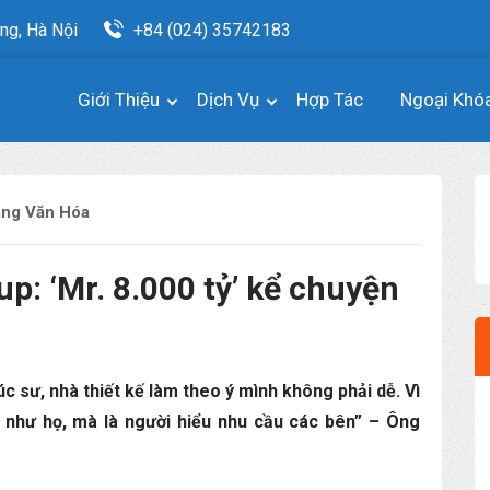
ng, Hà Nội
+84 (024) 35742183
Giới Thiệu
Dịch Vụ
Hợp Tác
Ngoại Khó
ang Văn Hóa
: ‘Mr. 8.000 tỷ’ kể chuyện
c sư, nhà thiết kế làm theo ý mình không phải dễ. Vì
 như họ, mà là người hiểu nhu cầu các bên” – Ông