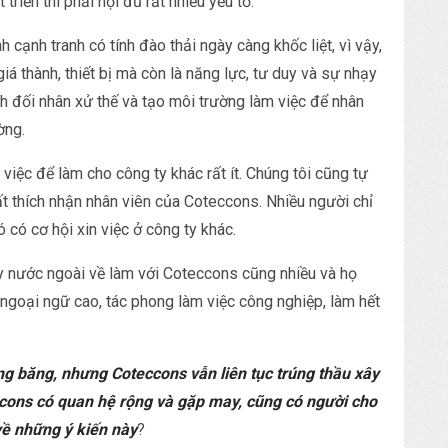
riển thì phải hội đủ rất nhiều yếu tố.
cạnh tranh có tính đào thải ngày càng khốc liệt, vì vậy,
giá thành, thiết bị mà còn là năng lực, tư duy và sự nhạy
h đối nhân xử thế và tạo môi trường làm việc để nhân
ờng.
việc để làm cho công ty khác rất ít. Chúng tôi cũng tự
ất thích nhận nhân viên của Coteccons. Nhiều người chỉ
 có cơ hội xin việc ở công ty khác.
ty nước ngoài về làm với Coteccons cũng nhiều và họ
ộ ngoại ngữ cao, tác phong làm việc công nghiệp, làm hết
g băng, nhưng Coteccons vẫn liên tục trúng thầu xây
cons có quan hệ rộng và gặp may, cũng có người cho
về những ý kiến này
?