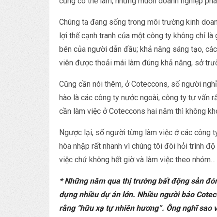
cũng có thể làm, nhưng muốn doanh nghiệp phát t
Chúng ta đang sống trong môi trường kinh doanh 
lợi thế cạnh tranh của một công ty không chỉ là 
bén của người dẫn đầu; khả năng sáng tạo, các
viên được thoải mái làm đúng khả năng, sở trư
Cũng cần nói thêm, ở Coteccons, số người nghỉ 
hào là các công ty nước ngoài, công ty tư vấn r
cần làm việc ở Coteccons hai năm thì không khó
Ngược lại, số người từng làm việc ở các công 
hòa nhập rất nhanh vì chúng tôi đòi hỏi trình đ
việc chứ không hết giờ và làm việc theo nhóm…
* Những năm qua thị trường bất động sản đón
dựng nhiều dự án lớn. Nhiều người bảo Cotec
rằng “hữu xạ tự nhiên hương”. Ông nghĩ sao 