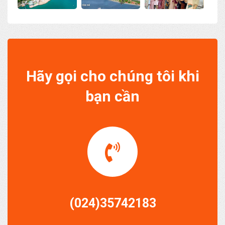
Hãy gọi cho chúng tôi khi
bạn cần
(024)35742183