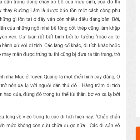
ã dần trong dòng chảy xô bồ của mưu sinh, của đô thị
y thay Đường Lâm là được bảo tồn một cách công phu
những gì tồn tại ở đây vẫn còn nhiều điều đáng bàn. Bởi,
 lấn của những ngôi nhà bê tông cốt thép cũng làm khập
yên vẹn. Dư luận rất bất bình bởi tư tưởng “mặc áo tứ
 hành xử với di tích. Các làng cổ khác, di tích khác hoặc
 may mắn được trùng tu thì cũng bị đưa ra tân trang, trở
thành nhà Mạc ở Tuyên Quang là một điển hình cay đắng; Ô
rở nên xa lạ với người dân thủ đô… Hàng trăm di tích
n hao của, đứng đó trong tư thế tủi thân, bơ vơ xa lạ bởi
lòng về việc trùng tu các di tích hiện nay: “Chắc chắn
u đến mức không còn cứu chữa được nữa… Các di sản vô