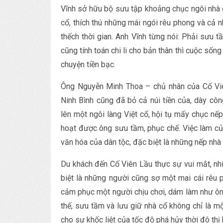
Vĩnh sở hữu bộ sưu tập khoảng chục ngôi nhà 
cổ, thích thú những mái ngói rêu phong và cả 
thếch thời gian. Anh Vĩnh từng nói: Phải sưu tầ
cũng tính toán chi li cho bản thân thì cuộc sốn
chuyện tiền bạc.
Ông Nguyễn Minh Thoa – chủ nhân của Cố Vi
Ninh Bình cũng đã bỏ cả núi tiền của, dày c
lên một ngôi làng Việt cổ, hội tụ mấy chục nếp
hoạt được ông sưu tầm, phục chế. Việc làm củ
văn hóa của dân tộc, đặc biệt là những nếp nh
Du khách đến Cố Viên Lầu thực sự vui mắt, nh
biệt là những người cũng sợ một mai cái rêu 
cảm phục một người chịu chơi, dám làm như ông
thế, sưu tầm và lưu giữ nhà cổ không chỉ là mộ
cho sự khốc liệt của tốc độ phá hủy thời đô thị 