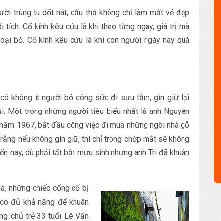
gười trùng tu dốt nát, cẩu thả không chỉ làm mất vẻ đẹp
 tích. Cổ kính kêu cứu là khi theo từng ngày, giá trị mà
loại bỏ. Cổ kính kêu cứu là khi con người ngày nay quá
g có không ít người bỏ công sức đi sưu tầm, gìn giữ lại
i. Một trong những người tiêu biểu nhất là anh Nguyễn
h năm 1967, bắt đầu công việc đi mua những ngôi nhà gỗ
 rằng nếu không gìn giữ, thì chỉ trong chớp mắt sẽ không
n nay, dù phải tất bật mưu sinh nhưng anh Tri đã khuân
há, những chiếc cổng cổ bị
i có đủ khả năng để khuân
ng chủ trẻ 33 tuổi Lê Văn