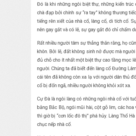
Đó là khi những ngôi biệt thự, những kiến trúc
chà đạp bởi chính sự “ra tay” không thương ti
tiếng rên xiết của nhà cổ, làng cổ, di tích cổ.
nên gay gắt và có lẽ, sự gay gắt đó chỉ chấm d
Rất nhiều người tâm sự thẳng thắn rằng, họ cũ
khôn. Bởi lẽ, đất không sinh nở được mà người 
đủ chỗ cho ít nhất một biệt thự cao tầng mọc lê
người. Chúng ta đã biết đến làng cổ Đường Lâ
cái tên đã không còn xa lạ với người dân thủ đ
cổ bị đốn ngã, nhiều người không khỏi xót xa.
Cự Đà là ngôi làng có những ngôi nhà cổ với t
bằng Bắc Bộ, ngói mũi hài, cột gỗ lim, các hoa
thì giờ bị “cơn lốc đô thị” phá hủy. Làng Thổ H
chục nếp nhà cổ.