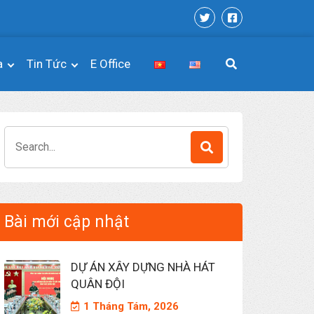
a
Tin Tức
E Office
Search
for:
Bài mới cập nhật
DỰ ÁN XÂY DỰNG NHÀ HÁT
QUÂN ĐỘI
1 Tháng Tám, 2026