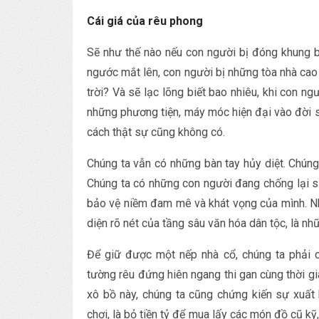
Cái giá của rêu phong
Sẽ như thế nào nếu con người bị đóng khung b
ngước mắt lên, con người bị những tòa nhà cao
trời? Và sẽ lạc lõng biết bao nhiêu, khi con ngư
những phương tiện, máy móc hiện đại vào đời số
cách thật sự cũng không có.
Chúng ta vẫn có những bàn tay hủy diệt. Chúng
Chúng ta có những con người đang chống lại sự
bảo vệ niềm đam mê và khát vọng của mình. Như
diện rõ nét của tầng sâu văn hóa dân tộc, là nh
Để giữ được một nếp nhà cổ, chúng ta phải c
tường rêu đứng hiên ngang thi gan cùng thời gi
xô bồ này, chúng ta cũng chứng kiến sự xuất 
chơi, là bỏ tiền tỷ để mua lấy các món đồ cũ k