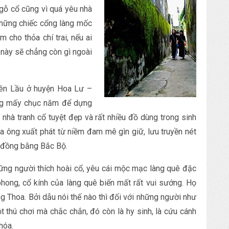
gỗ cổ cũng vì quá yêu nhà
những chiếc cổng làng mốc
m cho thỏa chí trai, nếu ai
g này sẽ chẳng còn gì ngoài
ên Lầu ở huyện Hoa Lư –
ông mấy chục năm để dựng
 nhà tranh cổ tuyệt đẹp và rất nhiều đồ dùng trong sinh
a ông xuất phát từ niềm đam mê gìn giữ, lưu truyền nét
à đồng bằng Bắc Bộ.
ững người thích hoài cổ, yêu cái mộc mạc làng quê đặc
phong, cổ kính của làng quê biến mất rất vui sướng. Họ
 Thoa. Bởi dẫu nói thế nào thì đối với những người như
t thú chơi mà chắc chắn, đó còn là hy sinh, là cứu cánh
hóa.