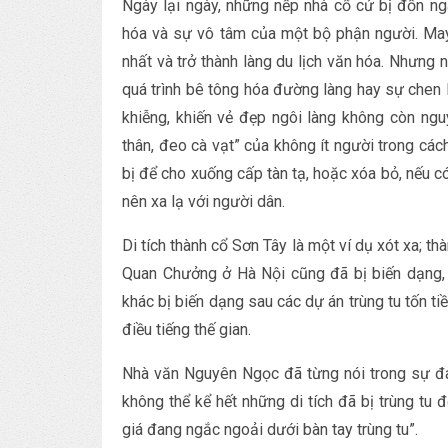
Ngày lại ngày, những nếp nhà cổ cứ bị đốn ng
hóa và sự vô tâm của một bộ phận người. Ma
nhất và trở thành làng du lịch văn hóa. Nhưng 
quá trình bê tông hóa đường làng hay sự chen
khiễng, khiến vẻ đẹp ngôi làng không còn ngu
thân, đeo cà vạt” của không ít người trong cách
bị để cho xuống cấp tàn tạ, hoặc xóa bỏ, nếu có
nên xa lạ với người dân.
Di tích thành cổ Sơn Tây là một ví dụ xót xa; 
Quan Chưởng ở Hà Nội cũng đã bị biến dạng, t
khác bị biến dạng sau các dự án trùng tu tốn tiề
điều tiếng thế gian.
Nhà văn Nguyên Ngọc đã từng nói trong sự đau 
không thể kể hết những di tích đã bị trùng t
giá đang ngắc ngoải dưới bàn tay trùng tu”.