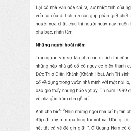
Lại có nhà văn hóa chỉ ra, sự nhiệt tình của n
vốn có của di tích mà còn góp phần giết chết di
người xưa chắt chiu thì người ngày nay muốn 
phụ bạc, nhẫn tâm.
Những người hoài niệm
Trái ngược với sự tàn phá các di tích thì cũn
những nếp nhà gỗ cổ có nguy cơ biến thành củ
Đức Tri ở Diên Khánh (Khánh Hòa). Anh Tri sin
cổ về dựng trong vườn nhà mình với một nỗi lo,
bao giờ thấy những bảo vật ấy. Từ năm 1999 đế
về nhà gần trăm nhà gỗ cổ.
Anh cho biết: “Nhìn những ngôi nhà cổ bị tàn p
đập đi xây mới mà lòng tôi xót xa. Ước gì tô
hết tất cả về để gìn giữ…”. Ở Quảng Nam có ô