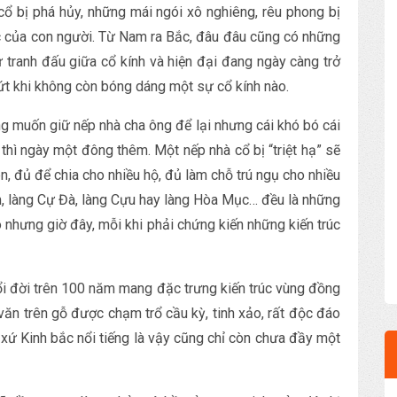
 cổ bị phá hủy, những mái ngói xô nghiêng, rêu phong bị
ếc của con người. Từ Nam ra Bắc, đâu đâu cũng có những
 Sự tranh đấu giữa cổ kính và hiện đại đang ngày càng trở
ứt khi không còn bóng dáng một sự cổ kính nào.
ng muốn giữ nếp nhà cha ông để lại nhưng cái khó bó cái
thì ngày một đông thêm. Một nếp nhà cổ bị “triệt hạ” sẽ
n, đủ để chia cho nhiều hộ, đủ làm chỗ trú ngụ cho nhiều
m, làng Cự Đà, làng Cựu hay làng Hòa Mục… đều là những
ô nhưng giờ đây, mỗi khi phải chứng kiến những kiến trúc
uổi đời trên 100 năm mang đặc trưng kiến trúc vùng đồng
 văn trên gỗ được chạm trổ cầu kỳ, tinh xảo, rất độc đáo
à xứ Kinh bắc nổi tiếng là vậy cũng chỉ còn chưa đầy một