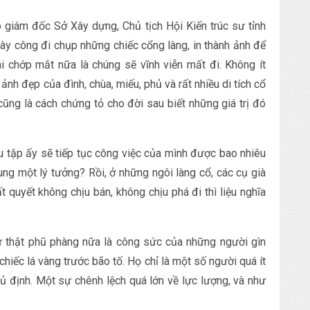
giám đốc Sở Xây dựng, Chủ tịch Hội Kiến trúc sư tỉnh
dày công đi chụp những chiếc cổng làng, in thành ảnh để
i chớp mắt nữa là chúng sẽ vĩnh viễn mất đi. Không ít
ảnh đẹp của đình, chùa, miếu, phủ và rất nhiều di tích cổ
cũng là cách chứng tỏ cho đời sau biết những giá trị đó
u tập ấy sẽ tiếp tục công việc của mình được bao nhiêu
ng một lý tưởng? Rồi, ở những ngôi làng cổ, các cụ già
 quyết không chịu bán, không chịu phá đi thì liệu nghĩa
sự thật phũ phàng nữa là công sức của những người gìn
hiếc lá vàng trước bão tố. Họ chỉ là một số người quá ít
ủ định. Một sự chênh lệch quá lớn về lực lượng, và như