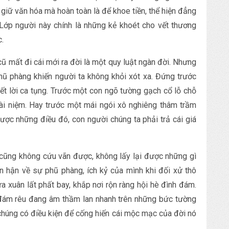
 giữ văn hóa mà hoàn toàn là để khoe tiền, thể hiện đẳng
. Lớp người này chính là những kẻ khoét cho vết thương
.
 cũ mất đi cái mới ra đời là một quy luật ngàn đời. Nhưng
ũ phàng khiến người ta không khỏi xót xa. Đứng trước
 hết lời ca tụng. Trước một con ngõ tường gạch cổ lỗ chỗ
oài niệm. Hay trước một mái ngói xô nghiêng thâm trầm
ược những điều đó, con người chúng ta phải trả cái giá
n cũng không cứu vãn được, không lấy lại được những gì
 hận về sự phũ phàng, ích kỷ của mình khi đối xử thô
a xuân lất phất bay, khắp nơi rộn ràng hội hè đình đám.
 đám rêu đang âm thầm lan nhanh trên những bức tường
 chúng có điều kiện để cống hiến cái mộc mạc của đời nó