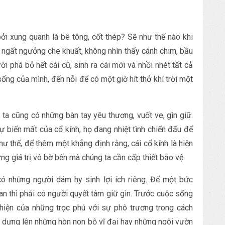
ởi xung quanh là bê tông, cốt thép? Sẽ như thế nào khi
 ngất ngưởng che khuất, không nhìn thấy cánh chim, bầu
ời phá bỏ hết cái cũ, sinh ra cái mới và nhồi nhét tất cả
ng của mình, đến nỗi để có một giờ hít thở khí trời một
 ta cũng có những bàn tay yêu thương, vuốt ve, gìn giữ.
 biến mất của cổ kính, họ đang nhiệt tình chiến đấu để
 thế, để thêm một khẳng định rằng, cái cổ kính là hiện
ững giá trị vô bờ bến mà chúng ta cần cấp thiết bảo vệ.
ó những người dám hy sinh lợi ích riêng. Để một bức
an thì phải có người quyết tâm giữ gìn. Trước cuộc sống
hiện của những trọc phú với sự phô trương trong cách
ỹ, dựng lên những hòn non bộ vĩ đại hay những ngôi vườn