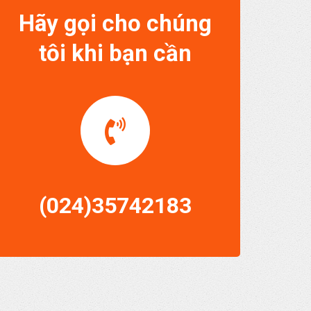
Hãy gọi cho chúng
tôi khi bạn cần
(024)35742183