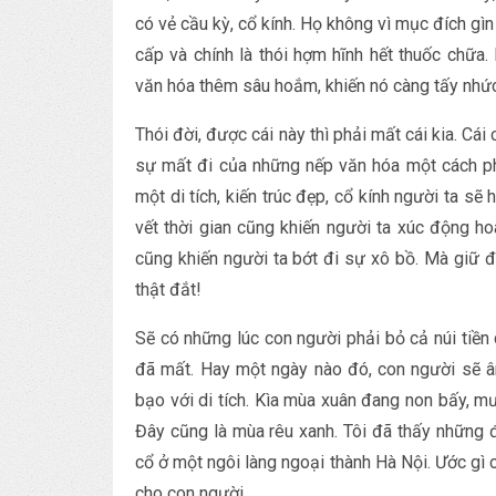
có vẻ cầu kỳ, cổ kính. Họ không vì mục đích gìn
cấp và chính là thói hợm hĩnh hết thuốc chữa
văn hóa thêm sâu hoắm, khiến nó càng tấy nhức
Thói đời, được cái này thì phải mất cái kia. Cái
sự mất đi của những nếp văn hóa một cách ph
một di tích, kiến trúc đẹp, cổ kính người ta sẽ
vết thời gian cũng khiến người ta xúc động h
cũng khiến người ta bớt đi sự xô bồ. Mà giữ đ
thật đắt!
Sẽ có những lúc con người phải bỏ cả núi tiề
đã mất. Hay một ngày nào đó, con người sẽ ân
bạo với di tích. Kìa mùa xuân đang non bấy, mư
Đây cũng là mùa rêu xanh. Tôi đã thấy những
cổ ở một ngôi làng ngoại thành Hà Nội. Ước gì
cho con người.