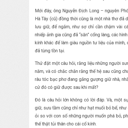
Mới đây, ông Nguyễn Địch Long – nguyên Phó 
Hà Tây (cũ) đồng thời cũng là một nhà thơ đã 
lưu giữ, để ngắm, như sợ chỉ cần chậm vài cá
nhiếp ảnh gia cũng đã “săn” cổng làng, các hình 
kính khác để làm giàu nguồn tư liệu của mình, 
đã từng tồn tại.
Thử đặt một câu hỏi, rằng liệu những người sư
năm, và có chắc chắn rằng thế hệ sau cũng chu
râu tóc bạc phơ đang gắng gượng giữ nhà, nhất
cử đó có giữ được sau khi mất?
Đó là câu hỏi lớn không có lời đáp. Và, một 
giữ, sưu tầm cũng chỉ như hạt muối bỏ bể, như c
ỏi so với con số những người muốn phá bỏ, ph
thế thật tủi thân cho cái cổ kính.