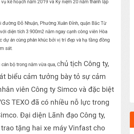
ệm vụ kế hoạch năm 2019 và Kỷ niệm 20 năm thành lập
ại đường Đỗ Nhuận, Phường Xuân Đỉnh, quận Bắc Từ
 với diện tích 3.900m2 nằm ngay cạnh công viên Hòa
ác dự án cùng phân khúc bởi vị trí đẹp và hạ tầng đồng
m sát.
hủ tịch Công ty,
 cán bộ trong năm vừa qua, C
t biểu cảm tưởng bày tỏ sự cảm
nhân viên Công ty Simco và đặc biệt
VGS TEXO đã có nhiều nỗ lực trong
imco. Đại diện Lãnh đạo Công ty,
trao tặng hai xe máy Vinfast cho