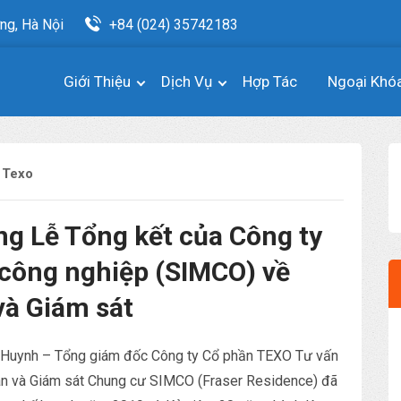
ng, Hà Nội
+84 (024) 35742183
Giới Thiệu
Dịch Vụ
Hợp Tác
Ngoại Khó
 Texo
ng Lễ Tổng kết của Công ty
 công nghiệp (SIMCO) về
và Giám sát
 Huynh – Tổng giám đốc Công ty Cổ phần TEXO Tư vấn
án và Giám sát Chung cư SIMCO (Fraser Residence) đã