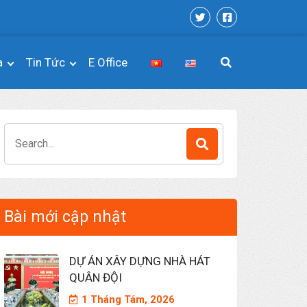
a
Tin Tức
E Office
Search
for:
Bài mới cập nhật
DỰ ÁN XÂY DỰNG NHÀ HÁT
QUÂN ĐỘI
1 Tháng Tám, 2026