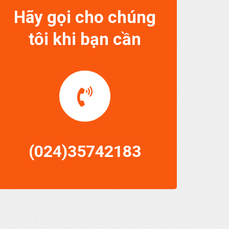
Hãy gọi cho chúng
tôi khi bạn cần
(024)35742183