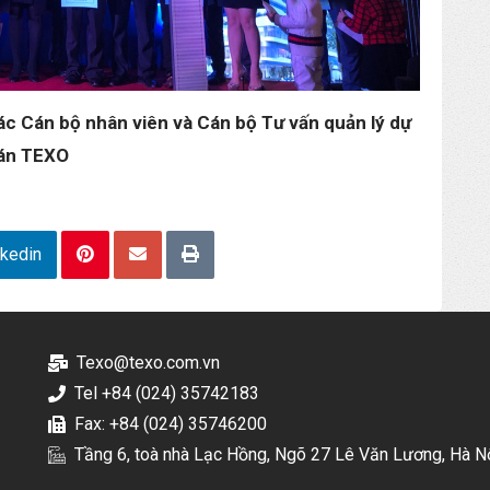
ác Cán bộ nhân viên và Cán bộ Tư vấn quản lý dự
án TEXO
nkedin
Texo@texo.com.vn
Tel +84 (024) 35742183
Fax: +84 (024) 35746200
Tầng 6, toà nhà Lạc Hồng, Ngõ 27 Lê Văn Lương, Hà N