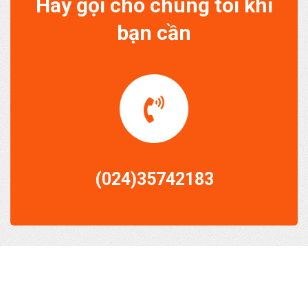
Hãy gọi cho chúng tôi khi
bạn cần
(024)35742183