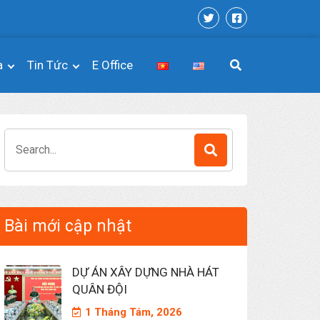
a
Tin Tức
E Office
Search
for:
Bài mới cập nhật
DỰ ÁN XÂY DỰNG NHÀ HÁT
QUÂN ĐỘI
1 Tháng Tám, 2026