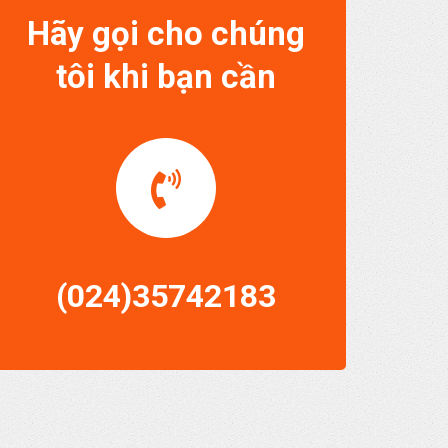
Hãy gọi cho chúng
tôi khi bạn cần
(024)35742183