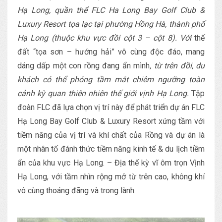
Hạ Long, quần thể FLC Ha Long Bay Golf Club &
Luxury Resort tọa lạc tại phường Hồng Hà, thành phố
Hạ Long (thuộc khu vực đồi cột 3 – cột 8). Với
thế
đất “tọa sơn – hướng hải” vô cùng độc đáo, mang
dáng dấp một con rồng đang ẩn mình
, từ trên đồi, du
khách có thể phóng tầm mắt chiêm ngưỡng toàn
cảnh kỳ quan thiên nhiên thế giới vịnh Hạ Long.
Tập
đoàn FLC đã lựa chọn vị trí này để phát triển dự án FLC
Hạ Long Bay Golf Club & Luxury Resort xứng tầm với
tiềm năng của vị trí và khí chất của Rồng và dự án là
một nhân tố đánh thức tiềm năng kinh tế & du lịch tiềm
ẩn của khu vực Hạ Long. – Địa thế kỳ vĩ ôm trọn Vịnh
Hạ Long, với tầm nhìn rộng mở từ trên cao, không khí
vô cùng thoáng đãng và trong lành.