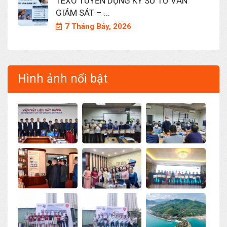
TEXO TUYỂN DỤNG KỸ SƯ TƯ VẤN
GIÁM SÁT – ...
7 Tháng Bảy, 2026
Hình ảnh nổi bật