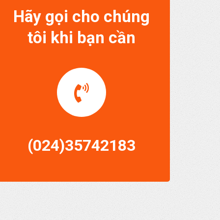
Hãy gọi cho chúng
tôi khi bạn cần
(024)35742183