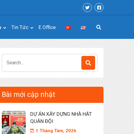
a
Tin Tức
E Office
Search
for:
Bài mới cập nhật
DỰ ÁN XÂY DỰNG NHÀ HÁT
QUÂN ĐỘI
1 Tháng Tám, 2026