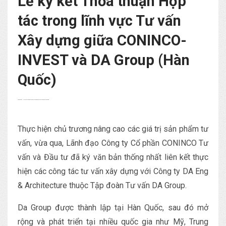
Lễ ký kết Thỏa thuận Hợp
tác trong lĩnh vực Tư vấn
Xây dựng giữa CONINCO-
INVEST và DA Group (Hàn
Quốc)
zdfws85de↑↑↑Black Hat SEO backlinks, focusing on Black Hat SEO, Google Raking
Thực hiện chủ trương nâng cao các giá trị sản phẩm tư
vấn, vừa qua, Lãnh đạo Công ty Cổ phần CONINCO Tư
vấn và Đầu tư đã ký văn bản thống nhất liên kết thực
hiện các công tác tư vấn xây dựng với Công ty DA Eng
& Architecture thuộc Tập đoàn Tư vấn DA Group.
Da Group được thành lập tại Hàn Quốc, sau đó mở
rộng và phát triển tại nhiều quốc gia như Mỹ, Trung