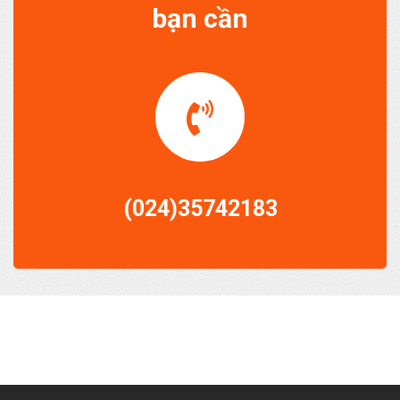
bạn cần
(024)35742183