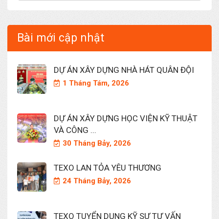
Bài mới cập nhật
DỰ ÁN XÂY DỰNG NHÀ HÁT QUÂN ĐỘI
1 Tháng Tám, 2026
DỰ ÁN XÂY DỰNG HỌC VIỆN KỸ THUẬT
VÀ CÔNG ...
30 Tháng Bảy, 2026
TEXO LAN TỎA YÊU THƯƠNG
24 Tháng Bảy, 2026
TEXO TUYỂN DỤNG KỸ SƯ TƯ VẤN