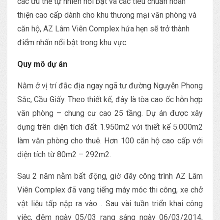
các ưu thế tự nhiên nổi bật và các tiêu chuẩn hoàn
thiện cao cấp dành cho khu thương mại văn phòng và
căn hộ, AZ Lâm Viên Complex hứa hẹn sẽ trở thành
điểm nhấn nổi bật trong khu vực.
Quy mô dự án
Nằm ở vị trí đắc địa ngay ngã tư đường Nguyễn Phong
Sắc, Cầu Giấy. Theo thiết kế, đây là tòa cao ốc hỗn hợp
văn phòng – chung cư cao 25 tầng. Dự án được xây
dựng trên diện tích đất 1.950m2 với thiết kế 5.000m2
làm văn phòng cho thuê. Hơn 100 căn hộ cao cấp với
diện tích từ 80m2 – 292m2.
Sau 2 năm nằm bất động, giờ đây công trình AZ Lâm
Viên Complex đã vang tiếng máy móc thi công, xe chở
vật liệu tấp nập ra vào… Sau vài tuần triển khai công
việc, đêm ngày 05/03 rạng sáng ngày 06/03/2014,