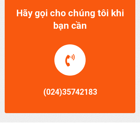
Hãy gọi cho chúng tôi khi
bạn cần
(024)35742183