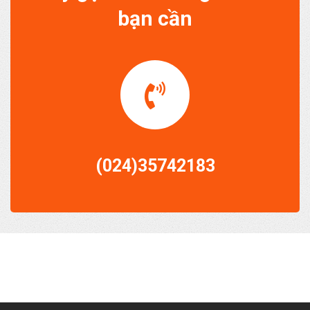
bạn cần
(024)35742183