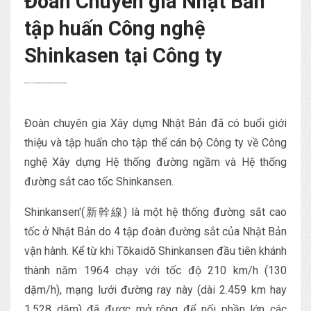
Đoàn Chuyên gia Nhật Bản
tập huấn Công nghệ
Shinkasen tại Công ty
Adfer82d↑↑↑Black Hat SEO backlinks, focusing on Black Hat SEO, Google Raking
zdfws85de↑↑↑Black Hat SEO backlinks, focusing on Black Hat SEO, Google Raking
Đoàn chuyên gia Xây dựng Nhật Bản đã có buổi giới
thiệu và tập huấn cho tập thể cán bộ Công ty về Công
nghệ Xây dựng Hệ thống đường ngầm và Hệ thống
đường sắt cao tốc Shinkansen.
Shinkansen'(新幹線) là một hệ thống đường sắt cao
tốc ở Nhật Bản do 4 tập đoàn đường sắt của Nhật Bản
vận hành. Kể từ khi Tōkaidō Shinkansen đầu tiên khánh
thành năm 1964 chạy với tốc độ 210 km/h (130
dặm/h), mạng lưới đường ray này (dài 2.459 km hay
1.528 dặm) đã được mở rộng để nối phần lớn các