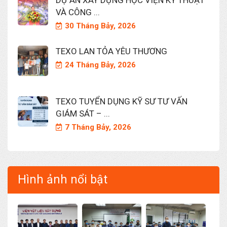
DỰ ÁN XÂY DỰNG HỌC VIỆN KỸ THUẬT
VÀ CÔNG ...
30 Tháng Bảy, 2026
TEXO LAN TỎA YÊU THƯƠNG
24 Tháng Bảy, 2026
TEXO TUYỂN DỤNG KỸ SƯ TƯ VẤN
GIÁM SÁT – ...
7 Tháng Bảy, 2026
Hình ảnh nổi bật